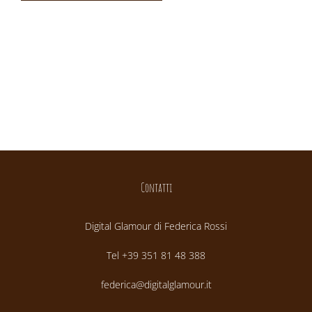
Contatti
Digital Glamour di Federica Rossi
Tel +39 351 81 48 388
federica@digitalglamour.it