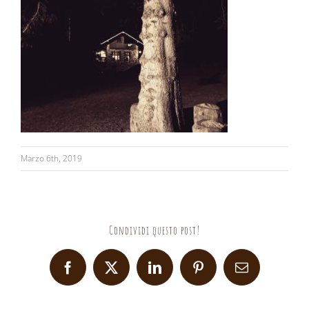
Marzo 6th, 2019
Condividi questo post!
Facebook
X
LinkedIn
Pinterest
Email