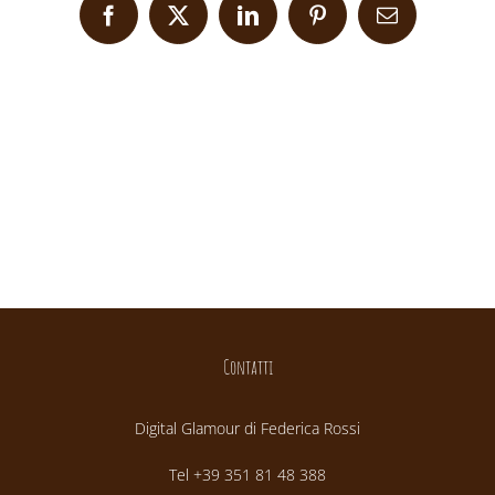
Facebook
X
LinkedIn
Pinterest
Email
Contatti
Digital Glamour di Federica Rossi
Tel +39 351 81 48 388