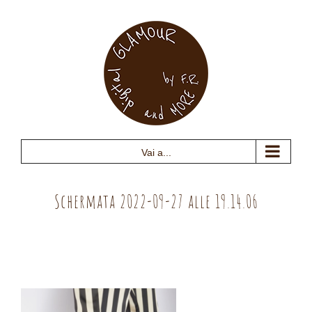
Salta
al
contenuto
Vai a...
Schermata 2022-09-27 alle 19.14.06