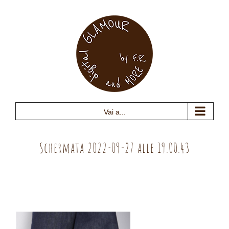
Salta
al
contenuto
Vai a...
Schermata 2022-09-27 alle 19.00.43