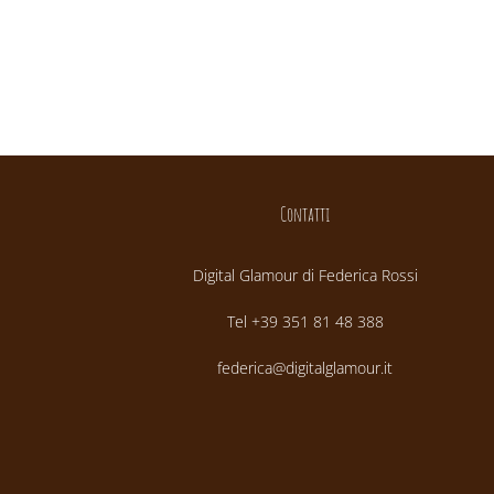
Contatti
Digital Glamour di Federica Rossi
Tel +39 351 81 48 388
federica@digitalglamour.it