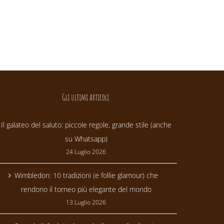
Gli ultimi articoli
Il galateo del saluto: piccole regole, grande stile (anche
su Whatsapp)
24 Luglio 2026
Wimbledon: 10 tradizioni (e follie glamour) che
rendono il torneo più elegante del mondo
13 Luglio 2026