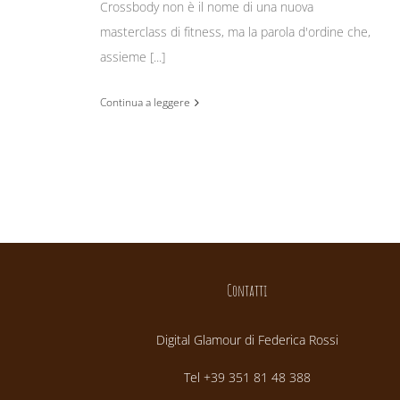
Crossbody non è il nome di una nuova
masterclass di fitness, ma la parola d'ordine che,
assieme [...]
Continua a leggere
Contatti
Digital Glamour di Federica Rossi
Tel +39 351 81 48 388