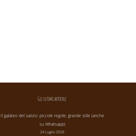
Gli ultimi articoli
Il galateo del saluto: piccole regole, grande stile (anche
su Whatsapp)
24 Luglio 2026