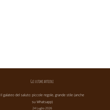
Gli ultimi articoli
Il galateo del saluto: piccole regole, grande stile (anche
su Whatsapp)
24 Luglio 2026