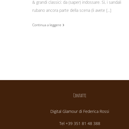
& grandi classici: da (saper) indossare. Sì, i sandali
rubano ancora parte della scena (li avete [...]
Continua a leggere
Contatti
Digital Glamour di Federica Rossi
Tel +39 351 81 48 388