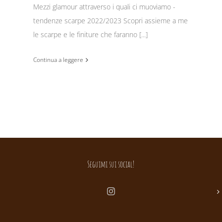
Mezzi glamour attraverso i quali ci muoviamo -
tendenze scarpe 2022/2023 Scopri assieme a me
le scarpe e le finiture che faranno [...]
Continua a leggere
Seguimi sui social!