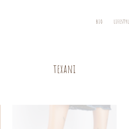
BIO
LIFESTY
texani