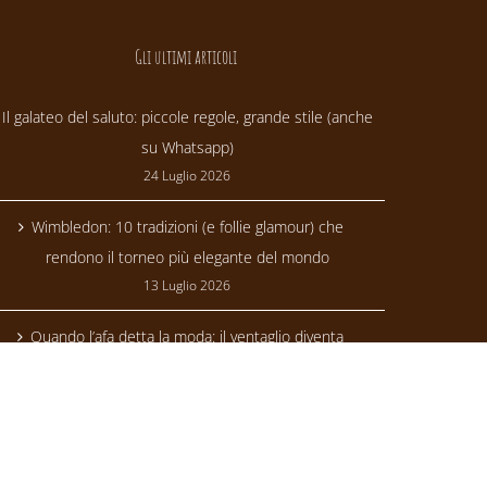
Gli ultimi articoli
Il galateo del saluto: piccole regole, grande stile (anche
su Whatsapp)
24 Luglio 2026
Wimbledon: 10 tradizioni (e follie glamour) che
rendono il torneo più elegante del mondo
13 Luglio 2026
Quando l’afa detta la moda: il ventaglio diventa
trendsetter
24 Giugno 2026