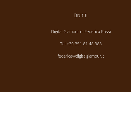
Contatti
Digital Glamour di Federica Rossi
Tel +39 351 81 48 388
federica@digitalglamour.it
© Copyright 2012 -
2026 | All Rights Reserved |
Policy