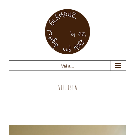
Salta
al
contenuto
Vai a...
stilista