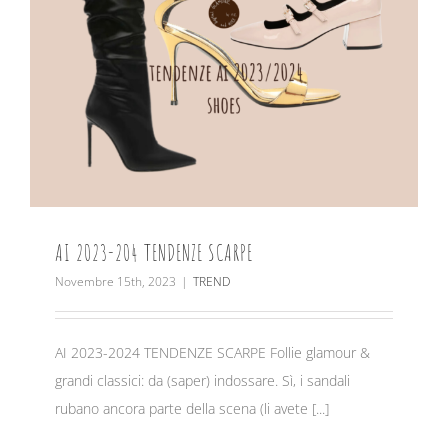
AI 2023-204 TENDENZE SCARPE
Novembre 15th, 2023
|
TREND
AI 2023-2024 TENDENZE SCARPE Follie glamour &
grandi classici: da (saper) indossare. Sì, i sandali
rubano ancora parte della scena (li avete [...]