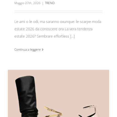
Maggio 27th, 2026
|
TREND
Le ami o le odi, ma saranno ovunque: le scarpe moda
estate 2026 da conoscere ora La vera tendenza
estate 2026? Sembrare effortless [...]
Continua a leggere