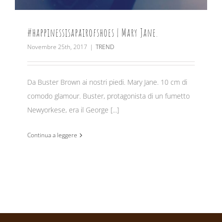
#happinessisapairofshoes | Mary Jane.
Novembre 25th, 2017
|
TREND
Da Buster Brown ai nostri piedi. Mary Jane. 10 cm di
comodo glamour. Buster, protagonista di un fumetto
Newyorkese, era il George [...]
Continua a leggere