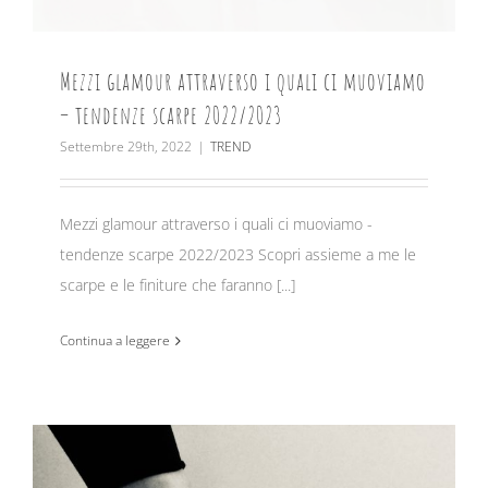
Mezzi glamour attraverso i quali ci muoviamo
– tendenze scarpe 2022/2023
Settembre 29th, 2022
|
TREND
Mezzi glamour attraverso i quali ci muoviamo -
tendenze scarpe 2022/2023 Scopri assieme a me le
scarpe e le finiture che faranno [...]
Continua a leggere