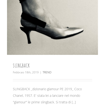
SLINGBACK
Febbraio 18th, 2019
|
TREND
SLINGBACK _dizionario glamour PE 2019_ Coco
Chanel, 1957. E' stata lei a lanciare nel mondo
"glamour" le prime slingback. Si tratta di [...]