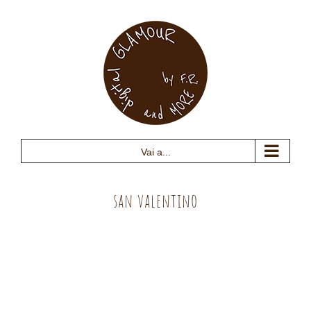
Salta
al
contenuto
Vai a...
san valentino