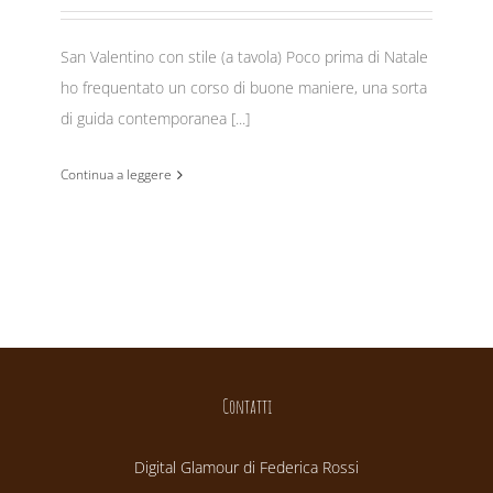
San Valentino con stile (a tavola) Poco prima di Natale
ho frequentato un corso di buone maniere, una sorta
di guida contemporanea [...]
Continua a leggere
Contatti
Digital Glamour di Federica Rossi