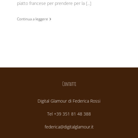
piatto francese per prendere per la [...]
Continua a leggere
Contatti
Digital Glamour di Federica Rossi
Tel +39 351 81 48 388
federica@digitalglamour.it