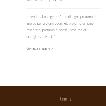
#trentinoaltoadige Profumo di legni, profumo di
aria pulita, profumi gourmet, profumo di ritmo
rallentato, profumo di sorrisi, profumo di
accoglienza: è la [...]
Continua a leggere
Contatti