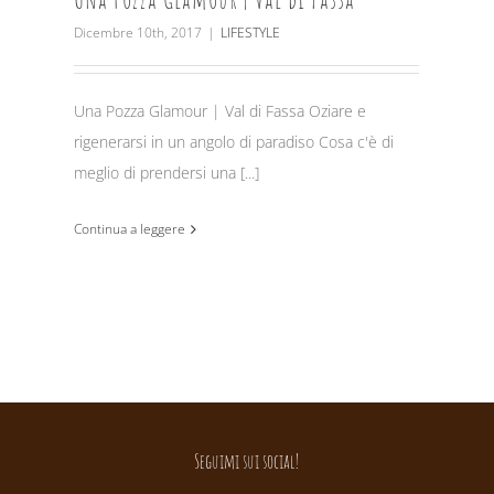
Dicembre 10th, 2017
|
LIFESTYLE
Una Pozza Glamour | Val di Fassa Oziare e
rigenerarsi in un angolo di paradiso Cosa c'è di
meglio di prendersi una [...]
Continua a leggere
Seguimi sui social!