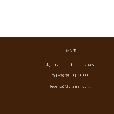
Contatti
Digital Glamour di Federica Rossi
Tel +39 351 81 48 388
federica@digitalglamour.it