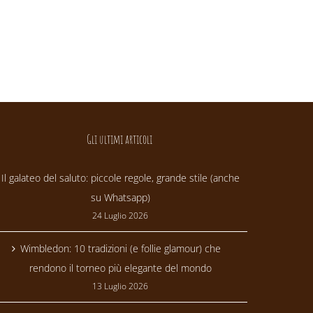
Gli ultimi articoli
Il galateo del saluto: piccole regole, grande stile (anche
su Whatsapp)
24 Luglio 2026
Wimbledon: 10 tradizioni (e follie glamour) che
rendono il torneo più elegante del mondo
13 Luglio 2026