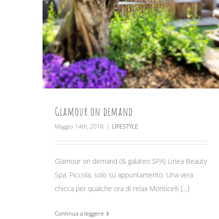
Glamour on demand
Maggio 14th, 2018
|
LIFESTYLE
Glamour on demand (& galateo SPA) Linea Beauty
Spa. Piccola, solo su appuntamento. Una vera
chicca per qualche ora di relax Monticelli [...]
Continua a leggere