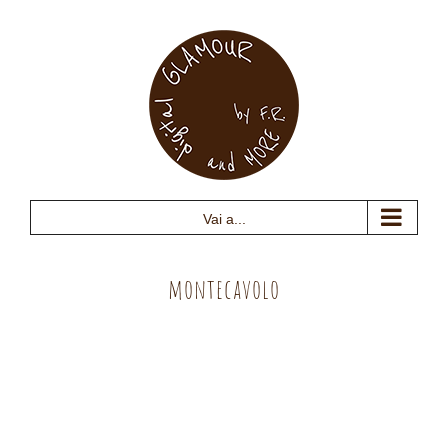
Salta
al
contenuto
Vai a...
montecavolo