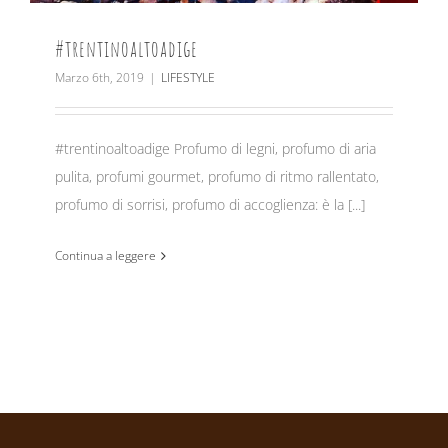
#trentinoaltoadige
Marzo 6th, 2019
|
LIFESTYLE
#trentinoaltoadige Profumo di legni, profumo di aria
pulita, profumi gourmet, profumo di ritmo rallentato,
profumo di sorrisi, profumo di accoglienza: è la [...]
Continua a leggere