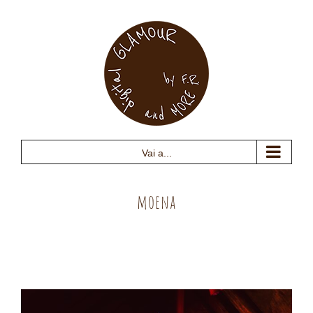
Salta
al
contenuto
Vai a...
moena