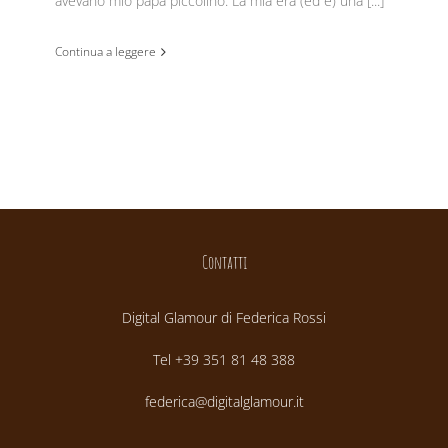
avevano mio papà piccolino. La mia era (ed è) una [...]
Continua a leggere
Contatti
Digital Glamour di Federica Rossi
Tel +39 351 81 48 388
federica@digitalglamour.it