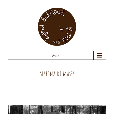
Salta
al
contenuto
Vai a...
marina di massa