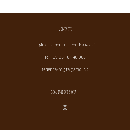
Contatti
Digital Glamour di Federica Rossi
Tel +39 351 81 48 388
federica@digitalglamour.it
Seguimi sui social!