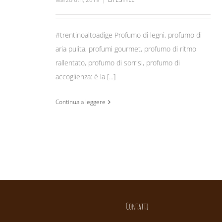
#trentinoaltoadige Profumo di legni, profumo di
aria pulita, profumi gourmet, profumo di ritmo
rallentato, profumo di sorrisi, profumo di
accoglienza: è la [...]
Continua a leggere
Contatti