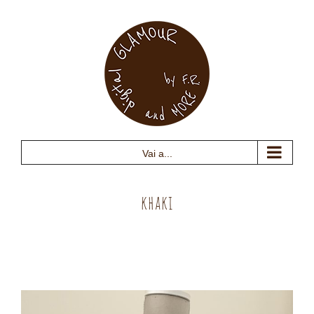
Salta
al
contenuto
Vai a...
khaki