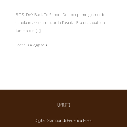
B.T.S. DAY Back To School Del mio primo giorno di
scuola in assoluto ricordo l'uscita. Era un sabato, o
forse a me [...]
Continua a leggere
Contatti
Digital Glamour di Federica Rossi