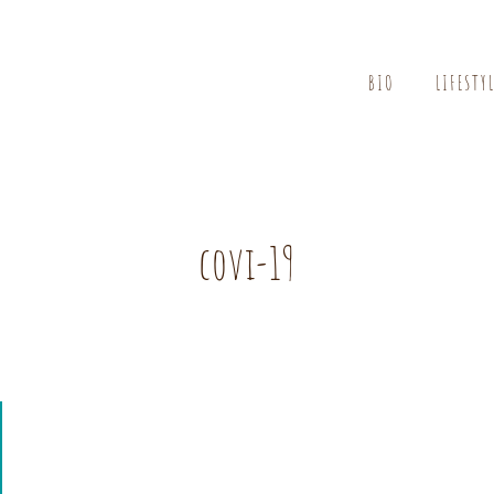
BIO
LIFESTY
covi-19