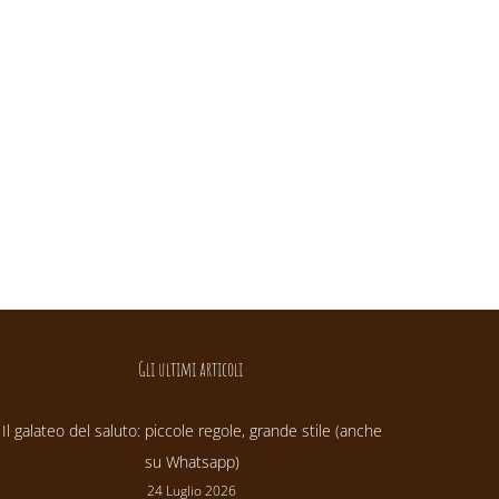
Gli ultimi articoli
Il galateo del saluto: piccole regole, grande stile (anche
su Whatsapp)
24 Luglio 2026