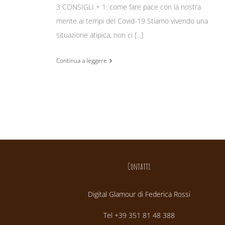
3 CONSIGLI + 1: come fare pace con la nostra
mente ai tempi del Covid-19 Stiamo vivendo una
situazione atipica, non ci [...]
Continua a leggere
Contatti
Digital Glamour di Federica Rossi
Tel +39 351 81 48 388