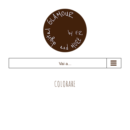
Salta
al
contenuto
Vai a...
COLORARE