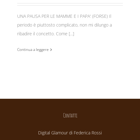
UNA PAUSA PER LE MAMME E I PAPA' (FORSE) Il
periodo è piuttosto complicato, non mi dilungo a
ribadire il concetto. Come [...]
Continua a leggere
Contatti
Digital Glamour di Federica Rossi