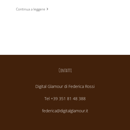
Continua a leggere
Contatti
Digital Glamour di Federica Rossi
Tel +39 351 81 48 388
federica@digitalglamour.it