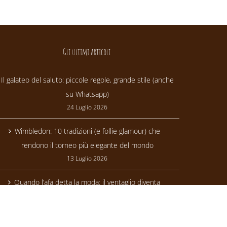
Gli ultimi articoli
Il galateo del saluto: piccole regole, grande stile (anche
su Whatsapp)
24 Luglio 2026
Wimbledon: 10 tradizioni (e follie glamour) che
rendono il torneo più elegante del mondo
13 Luglio 2026
Quando l’afa detta la moda: il ventaglio diventa
trendsetter
24 Giugno 2026