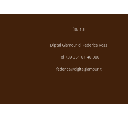
Contatti
Digital Glamour di Federica Rossi
Tel +39 351 81 48 388
federica@digitalglamour.it