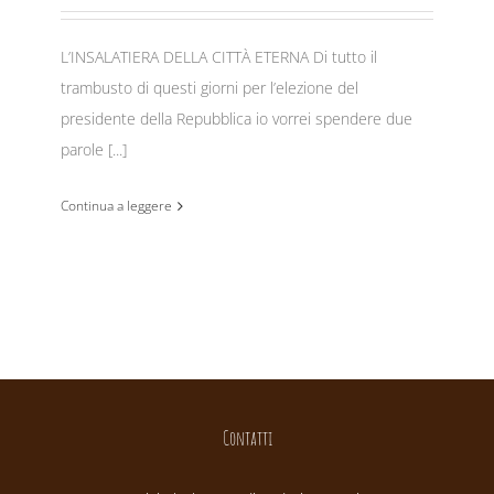
L’INSALATIERA DELLA CITTÀ ETERNA Di tutto il
trambusto di questi giorni per l’elezione del
presidente della Repubblica io vorrei spendere due
parole [...]
Continua a leggere
Contatti