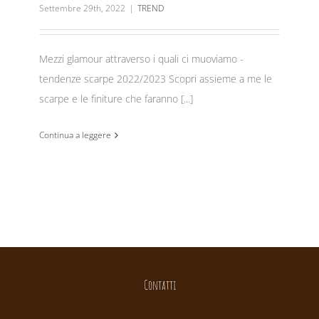
Settembre 29th, 2022
|
TREND
Mezzi glamour attraverso i quali ci muoviamo -
tendenze scarpe 2022/2023 Scopri assieme a me le
scarpe e le finiture che faranno [...]
Continua a leggere
Contatti