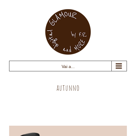
Salta
al
contenuto
Vai a...
autunno