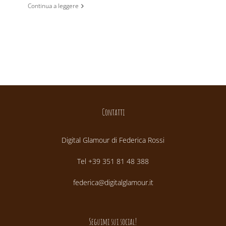
Continua a leggere
Contatti
Digital Glamour di Federica Rossi
Tel +39 351 81 48 388
federica@digitalglamour.it
Seguimi sui social!