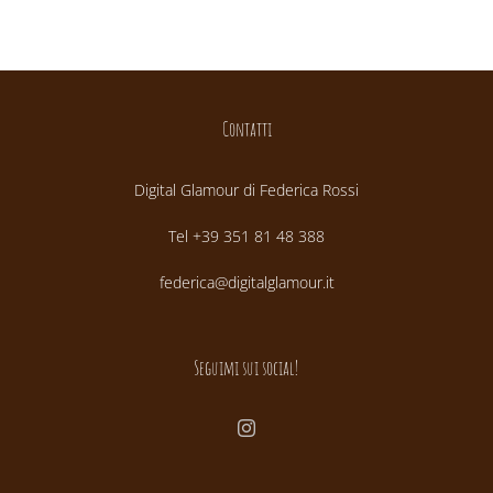
Contatti
Digital Glamour di Federica Rossi
Tel +39 351 81 48 388
federica@digitalglamour.it
Seguimi sui social!