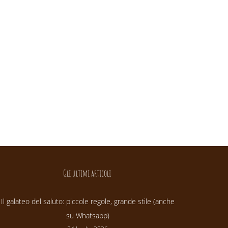
Gli ultimi articoli
Il galateo del saluto: piccole regole, grande stile (anche
su Whatsapp)