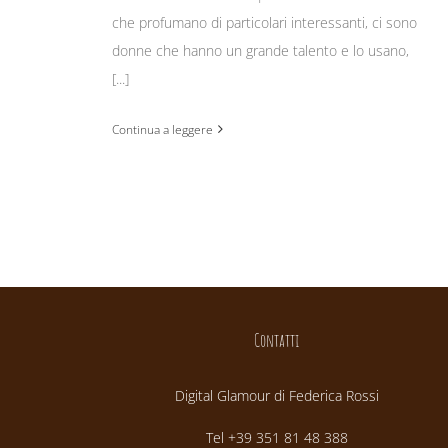
che profumano di particolari interessanti, ci sono
donne che hanno un grande talento e lo usano,
[...]
Continua a leggere
Contatti
Digital Glamour di Federica Rossi
Tel +39 351 81 48 388