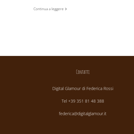
Continua a leggere
Contatti
Digital Glamour di Federica Rossi
Tel +39 351 81 48 388
federica@digitalglamour.it