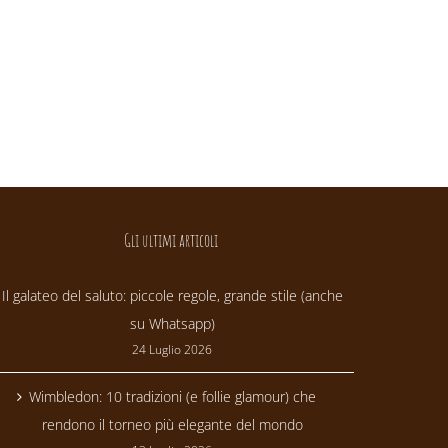
Gli ultimi articoli
Il galateo del saluto: piccole regole, grande stile (anche
su Whatsapp)
24 Luglio 2026
Wimbledon: 10 tradizioni (e follie glamour) che
rendono il torneo più elegante del mondo