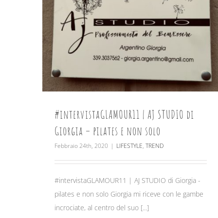
#intervistaGLAMOUR11 | AJ STUDIO di
Giorgia – pilates e non solo
Febbraio 24th, 2020
|
LIFESTYLE
,
TREND
#intervistaGLAMOUR11 | AJ STUDIO di Giorgia -
pilates e non solo Giorgia mi riceve con le gambe
incrociate, al centro del suo [...]