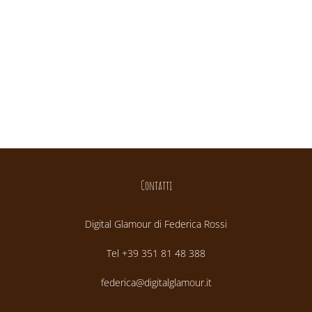
Contatti
Digital Glamour di Federica Rossi
Tel +39 351 81 48 388
federica@digitalglamour.it