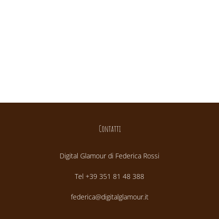
Contatti
Digital Glamour di Federica Rossi
Tel +39 351 81 48 388
federica@digitalglamour.it