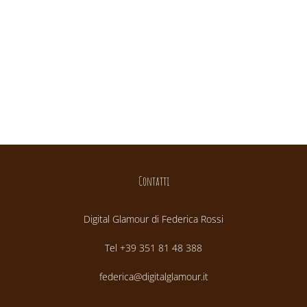
Contatti
Digital Glamour di Federica Rossi
Tel +39 351 81 48 388
federica@digitalglamour.it