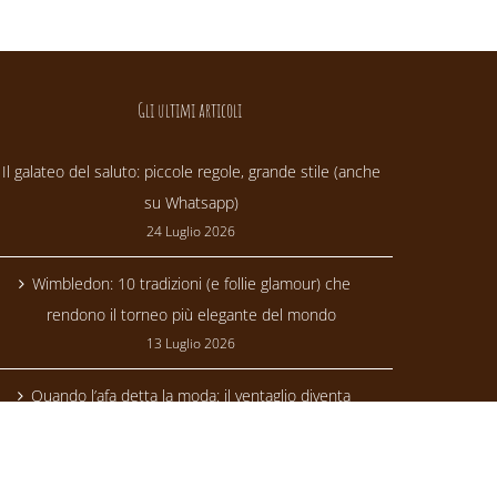
Gli ultimi articoli
Il galateo del saluto: piccole regole, grande stile (anche
su Whatsapp)
24 Luglio 2026
Wimbledon: 10 tradizioni (e follie glamour) che
rendono il torneo più elegante del mondo
13 Luglio 2026
Quando l’afa detta la moda: il ventaglio diventa
trendsetter
24 Giugno 2026