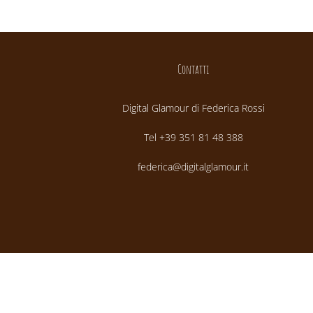
Contatti
Digital Glamour di Federica Rossi
Tel +39 351 81 48 388
federica@digitalglamour.it