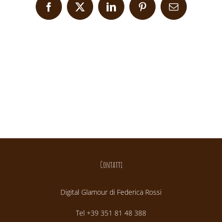
Facebook
X
LinkedIn
Pinterest
Email
Contatti
Digital Glamour di Federica Rossi
Tel +39 351 81 48 388