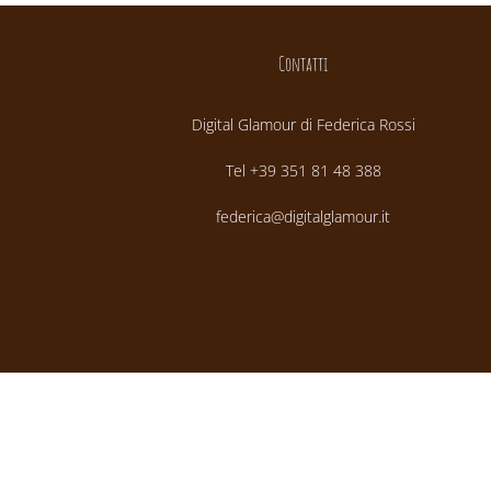
Contatti
Digital Glamour di Federica Rossi
Tel +39 351 81 48 388
federica@digitalglamour.it