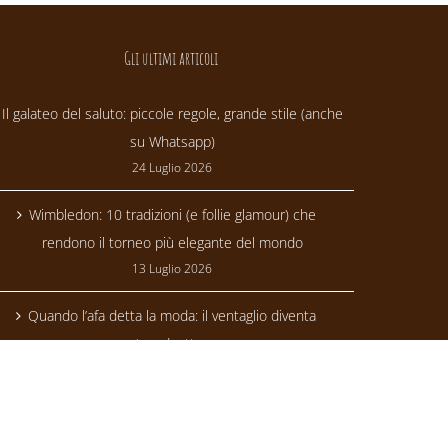
Gli ultimi articoli
Il galateo del saluto: piccole regole, grande stile (anche
su Whatsapp)
24 Luglio 2026
Wimbledon: 10 tradizioni (e follie glamour) che
rendono il torneo più elegante del mondo
13 Luglio 2026
Quando l’afa detta la moda: il ventaglio diventa
trendsetter
24 Giugno 2026