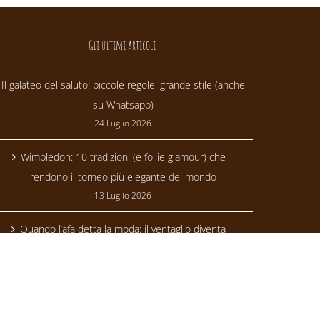
Gli ultimi articoli
Il galateo del saluto: piccole regole, grande stile (anche
su Whatsapp)
24 Luglio 2026
Wimbledon: 10 tradizioni (e follie glamour) che
rendono il torneo più elegante del mondo
13 Luglio 2026
Quando l’afa detta la moda: il ventaglio diventa
trendsetter
24 Giugno 2026