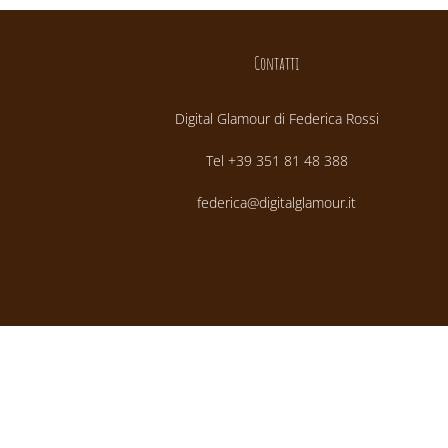
Contatti
Digital Glamour di Federica Rossi
Tel +39 351 81 48 388
federica@digitalglamour.it