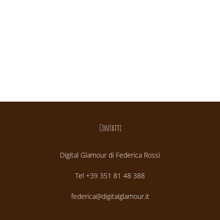
Contatti
Digital Glamour di Federica Rossi
Tel +39 351 81 48 388
federica@digitalglamour.it