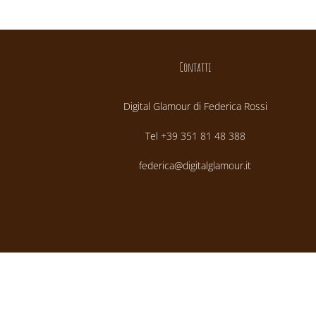
Contatti
Digital Glamour di Federica Rossi
Tel +39 351 81 48 388
federica@digitalglamour.it