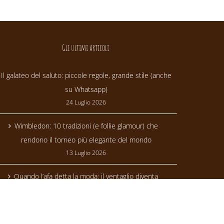
Gli ultimi articoli
Il galateo del saluto: piccole regole, grande stile (anche
su Whatsapp)
24 Luglio 2026
Wimbledon: 10 tradizioni (e follie glamour) che
rendono il torneo più elegante del mondo
13 Luglio 2026
Quando l’afa detta la moda: il ventaglio diventa
trendsetter
24 Giugno 2026