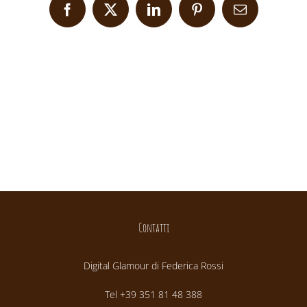
Facebook
X
LinkedIn
Pinterest
Email
Contatti
Digital Glamour di Federica Rossi
Tel +39 351 81 48 388