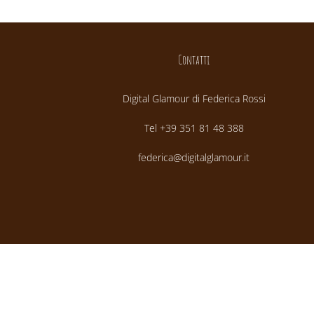
Contatti
Digital Glamour di Federica Rossi
Tel +39 351 81 48 388
federica@digitalglamour.it