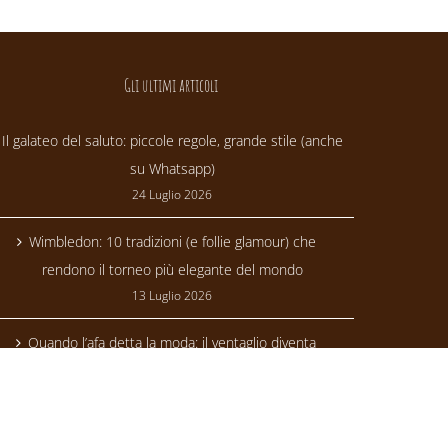
Gli ultimi articoli
Il galateo del saluto: piccole regole, grande stile (anche
su Whatsapp)
24 Luglio 2026
Wimbledon: 10 tradizioni (e follie glamour) che
rendono il torneo più elegante del mondo
13 Luglio 2026
Quando l’afa detta la moda: il ventaglio diventa
trendsetter
24 Giugno 2026