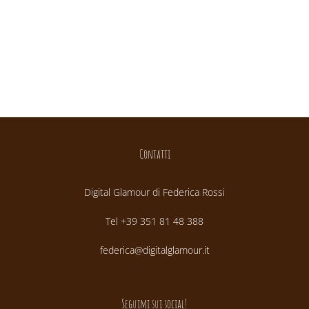
Contatti
Digital Glamour di Federica Rossi
Tel +39 351 81 48 388
federica@digitalglamour.it
Seguimi sui social!