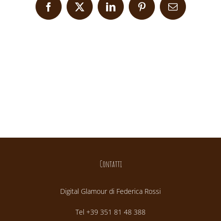
Facebook
X
LinkedIn
Pinterest
Email
Contatti
Digital Glamour di Federica Rossi
Tel +39 351 81 48 388