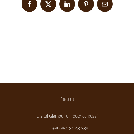
Facebook
X
LinkedIn
Pinterest
Email
Contatti
Digital Glamour di Federica Rossi
Tel +39 351 81 48 388