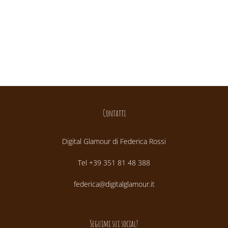
Contatti
Digital Glamour di Federica Rossi
Tel +39 351 81 48 388
federica@digitalglamour.it
Seguimi sui social!