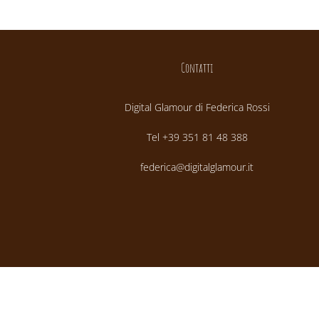
Contatti
Digital Glamour di Federica Rossi
Tel +39 351 81 48 388
federica@digitalglamour.it