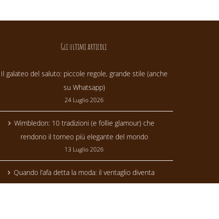
Gli ultimi articoli
Il galateo del saluto: piccole regole, grande stile (anche
su Whatsapp)
24 Luglio 2026
Wimbledon: 10 tradizioni (e follie glamour) che
rendono il torneo più elegante del mondo
13 Luglio 2026
Quando l’afa detta la moda: il ventaglio diventa
trendsetter
24 Giugno 2026