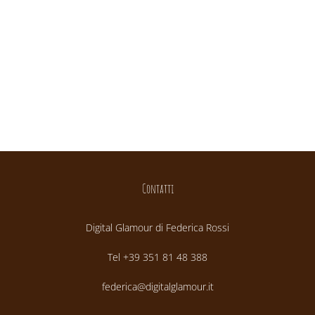
Contatti
Digital Glamour di Federica Rossi
Tel +39 351 81 48 388
federica@digitalglamour.it