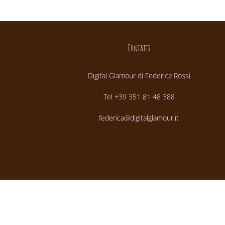
Contatti
Digital Glamour di Federica Rossi
Tel +39 351 81 48 388
federica@digitalglamour.it