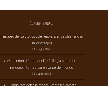
Gli ultimi articoli
Il galateo del saluto: piccole regole, grande stile (anche
su Whatsapp)
24 Luglio 2026
Wimbledon: 10 tradizioni (e follie glamour) che
rendono il torneo più elegante del mondo
13 Luglio 2026
Quando l’afa detta la moda: il ventaglio diventa
trendsetter
24 Giugno 2026