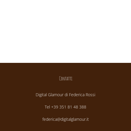
Contatti
Digital Glamour di Federica Rossi
Tel +39 351 81 48 388
federica@digitalglamour.it