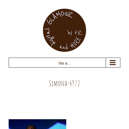
Salta
al
contenuto
Vai a...
Simona-4972